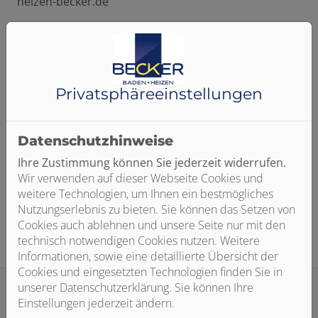
heizen-becker.de
Wir unterliegen aufgrund unserer Größe nicht den
Regelungen des BFSG. Diese Webseite wird so gestaltet,
dass sie möglichst barrierefrei nutzbar ist. Wir bemühen
uns um kontinuierliche Verbesserung der digitalen
Zugänglichkeit.
Privatsphäre­einstellungen
Wenn Ihnen Barrieren auffallen oder Sie Probleme bei
der Nutzung unserer Website haben, freuen wir uns
Datenschutzhinweise
über Ihre Rückmeldung:
info@baden-heizen-
Ihre Zustimmung können Sie jederzeit widerrufen.
becker.de
Wir verwenden auf dieser Webseite Cookies und
Stand der Erklärung: Mai 2026
weitere Technologien, um Ihnen ein bestmögliches
Nutzungserlebnis zu bieten. Sie können das Setzen von
Cookies auch ablehnen und unsere Seite nur mit den
technisch notwendigen Cookies nutzen. Weitere
Informationen, sowie eine detaillierte Übersicht der
Cookies und eingesetzten Technologien finden Sie in
unserer Datenschutzerklärung. Sie können Ihre
Einstellungen jederzeit ändern.