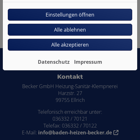
Einstellungen öffnen
Bitte das
Cookie-Consent-Tool öffnen
, um die für dieses
Element notwendigen Cookies zu akzeptieren.
Alle ablehnen
Alle akzeptieren
Datenschutz
Impressum
Footer - Kontaktdaten und Öffnungszei
Kontakt
Becker GmbH Heizung-Sanitär-Klempnerei
Harzstr. 27
99755 Ellrich
Telefonisch erreichbar unter:
036332 / 70121
Telefax: 036332 / 70122
E-Mail:
info@baden-heizen-becker.de