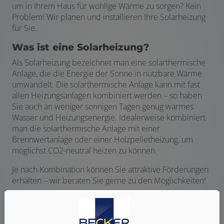
um in Ihrem Haus für wohlige Wärme zu sorgen? Kein
Problem! Wir planen und installieren Ihre Solarheizung
für Sie.
Was ist eine Solarheizung?
Als Solarheizung bezeichnet man eine solarthermische
Anlage, die die Energie der Sonne in nutzbare Wärme
umwandelt. Die solarthermische Anlage kann mit fast
allen Heizungsanlagen kombiniert werden – so haben
Sie auch an weniger sonnigen Tagen genug warmes
Wasser und Heizungsenergie. Idealerweise kombiniert
man die solarthermische Anlage mit einer
Brennwertanlage oder einer Holzpelletheizung, um
möglichst CO2-neutral heizen zu können.
Je nach Kombination können Sie attraktive Förderungen
erhalten – wir beraten Sie gerne zu den Möglichkeiten!
Gemeinsam besprechen wir Ihre Wünsche und
Anforderungen, um basierend darauf zu prüfen, welche
Kombination aus Solarheizung und Heizungsanlage für