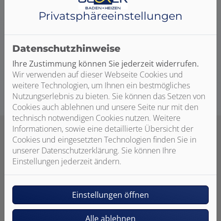
Sie am besten geeignet ist. Bei der Installation
Privatsphäre­einstellungen
übernehmen wir zudem die Koordination anderer
Gewerke und arbeiten eng mit Partnerunternehmen
und renommierten Marken zusammen. So bekommen
Datenschutzhinweise
Sie höchste Qualität, sowohl bei der Arbeit als auch den
Produkten.
Ihre Zustimmung können Sie jederzeit widerrufen.
Wir verwenden auf dieser Webseite Cookies und
weitere Technologien, um Ihnen ein bestmögliches
Nutzungserlebnis zu bieten. Sie können das Setzen von
Cookies auch ablehnen und unsere Seite nur mit den
technisch notwendigen Cookies nutzen. Weitere
Informationen, sowie eine detaillierte Übersicht der
Cookies und eingesetzten Technologien finden Sie in
unserer Datenschutzerklärung. Sie können Ihre
Einstellungen jederzeit ändern.
Ihre Vorteile mit Becker GmbH
Heizung-Sanitär-Klempnerei
Einstellungen öffnen
Alle ablehnen