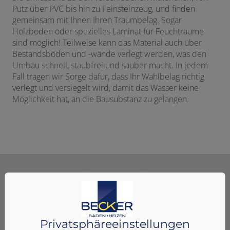
Putz über PVC bis hin zu Feinsteinzeug, und finden
gemeinsam mit Ihnen Ihren Traumbelag. Sogar
Holzböden oder spezielles Laminat für Feuchträume
sind möglich! Teilweise kann das Material auch über
Bestandsböden und -wände verlegt werden, was den
Umbau schnell, staubfrei und sauber macht. In jedem
Fall tragen wir Sorge dafür, dass Ihr Wahlbelag richtig
verlegt und versiegelt wird, damit das Wasser keine
Möglichkeit hat, an die Bausubstanz zu gelangen.
Unser Angebot für Sie
Privatsphäre­einstellungen