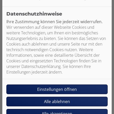
Datenschutzhinweise
Individuelle Planung und Beratung
Ihre Zustimmung können Sie jederzeit widerrufen.
Wir planen basierend auf Ihren Wünschen und
Wir verwenden auf dieser Webseite Cookies und
Vorstellungen
weitere Technologien, um Ihnen ein bestmögliches
Sie erhalten eine ausführliche Beratung zu den
Nutzungserlebnis zu bieten. Sie können das Setzen von
verschiedenen Materialien
Cookies auch ablehnen und unsere Seite nur mit den
Wir erstellen eine transparente Kostenaufstellung
technisch notwendigen Cookies nutzen. Weitere
ohne Überraschungen
Informationen, sowie eine detaillierte Übersicht der
Cookies und eingesetzten Technologien finden Sie in
unserer Datenschutzerklärung. Sie können Ihre
Einstellungen jederzeit ändern.
Hohe Qualität und fachgerechte Ausführung
Einstellungen öffnen
Wir verbauen ausschließlich hochwertige Produkte
führender Marken
Alle ablehnen
Wir garantieren für eine saubere Versiegelung zum
Schutz der Bausubstanz
Alle akzeptieren